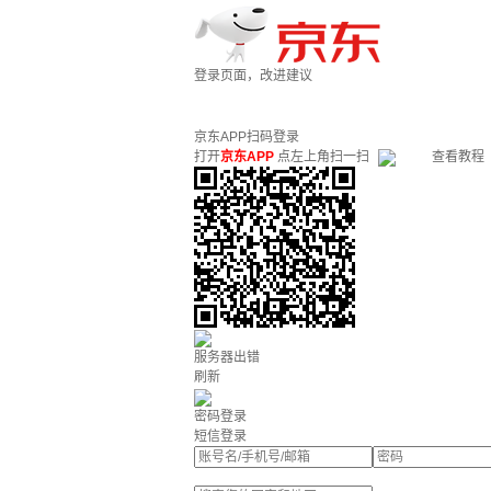
登录页面，改进建议
京东APP扫码登录
打开
京东APP
点左上角扫一扫
查看教程
服务器出错
刷新
密码登录
短信登录