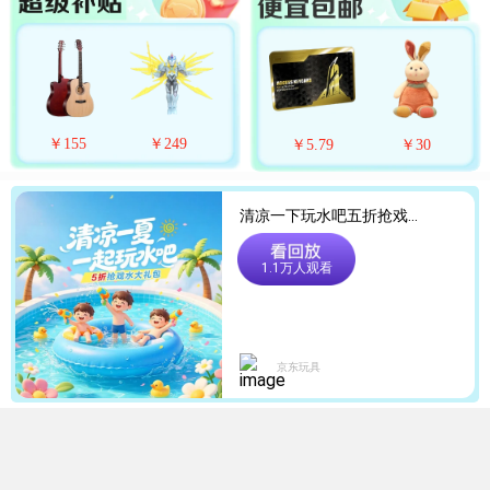
￥
145
￥
198
.
9
￥
5
.
49
￥
21
.
9
￥
155
￥
249
￥
5
.
79
￥
30
清凉一下玩水吧五折抢戏水
大礼包
1.1万人观看
￥
28
.
8
￥
26
.
8
￥
16
.
8
￥
29
.
9
京东玩具