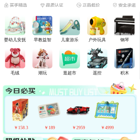
婴幼儿安抚
早教益智
儿童游乐
户外玩具
钢琴
毛绒
潮玩
逛超市
遥控
积木
￥
158
.
3
￥
189
￥
2959
￥
4999