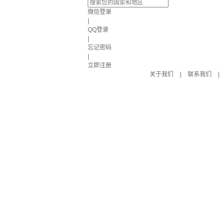
微信登录
|
QQ登录
|
忘记密码
|
立即注册
关于我们
|
联系我们
|