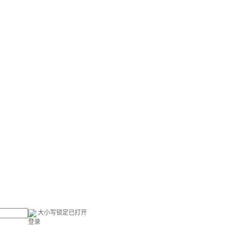
大小写锁定已打开
登录