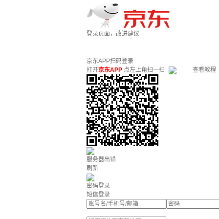
登录页面，改进建议
京东APP扫码登录
打开
京东APP
点左上角扫一扫
查看教程
服务器出错
刷新
密码登录
短信登录