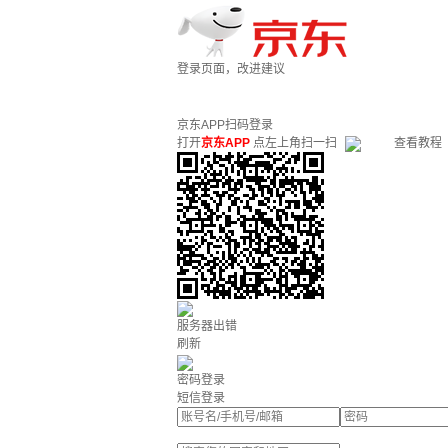
登录页面，改进建议
京东APP扫码登录
打开
京东APP
点左上角扫一扫
查看教程
服务器出错
刷新
密码登录
短信登录