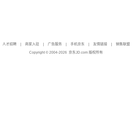
人才招聘
|
商家入驻
|
广告服务
|
手机京东
|
友情链接
|
销售联盟
Copyright © 2004-
2026
京东JD.com 版权所有