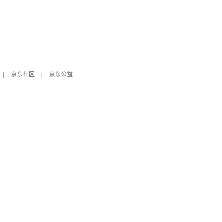
|
京东社区
|
京东公益