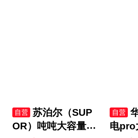
修】
热风
KZE5
苏泊尔（SUP
OR）吨吨大容量电
电pr