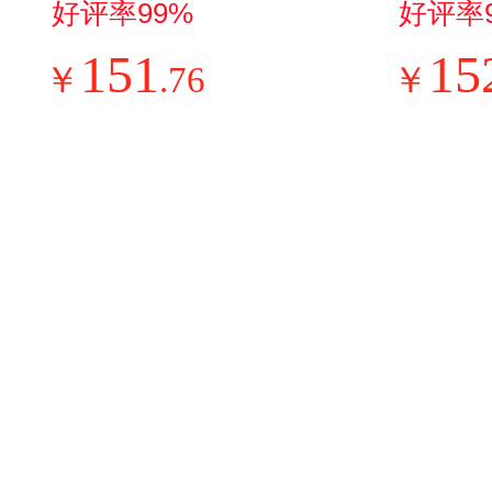
水壶热水壶 2L无缝
能效 
好评率99%
好评率
内胆316L不锈钢烧
变频家
151
15
￥
.
76
￥
水壶一键保温 恒温
补贴 K
水壶 SW-20J01P
8HA1