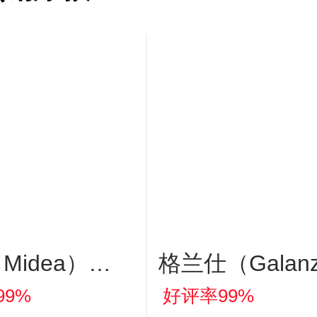
Midea）空
格兰仕（Galan
锅蒸烤一体蒸
微波炉家用小
99%
好评率99%