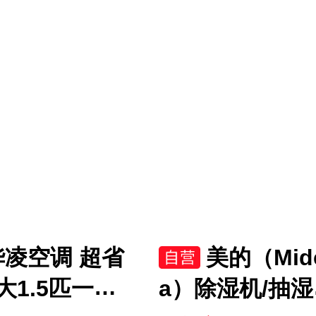
烘炸金属内腔
E(W3)
35J5
华凌空调 超省
美的（Mid
o大1.5匹一级
a）除湿机/抽湿