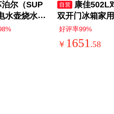
苏泊尔（SUP
康佳502L
电水壶烧水壶
双开门冰箱家用
L小容量热水壶
能效变频双循
98%
好评率99%
不锈钢健康内
薄风冷大容量灰
1651
￥
.
58
层防烫 电热水
D-502WEGQ5
-15T80A
国家补贴