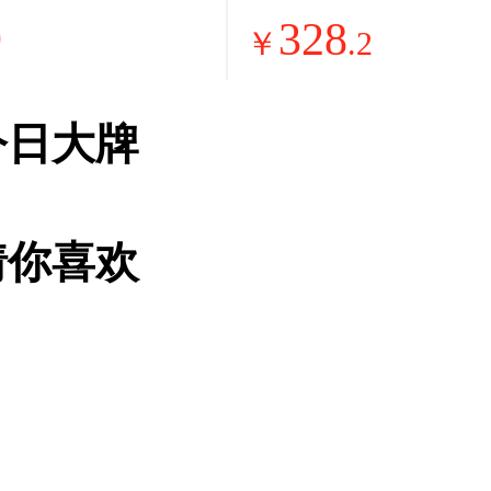
烤免翻面实用
捷微波炉 360°
9
328
能家用空气炸
加热旋钮操控
￥
.
2
量5.3L热风
内胆操作简单S
属内腔 KZE
(W3)
今日大牌
猜你喜欢