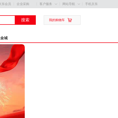
京东会员
企业采购
客户服务
网站导航
手机京东


搜索

我的购物车
五金城