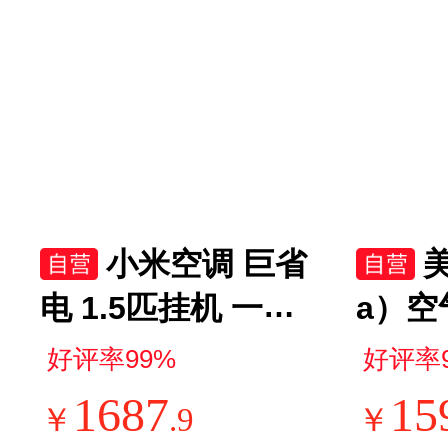
小米空调 巨省
美
电 1.5匹挂机 一级
a）空
能效 外机单排铜管
体蒸
好评率99%
好评率
KFR-35GW/N1A1
实用
1687
15
￥
.
9
￥
【整机十年免费包
气炸锅