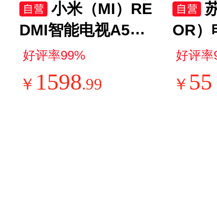
小米（MI）RE
DMI智能电视A55 5
OR）
5英寸144Hz高刷2
1.5
好评率99%
好评率
GB+32GB L55RB-
304
1598
55
￥
.
99
￥
RAE平板显示器智
胆 双
慧屏彩电屏幕
壶 SW