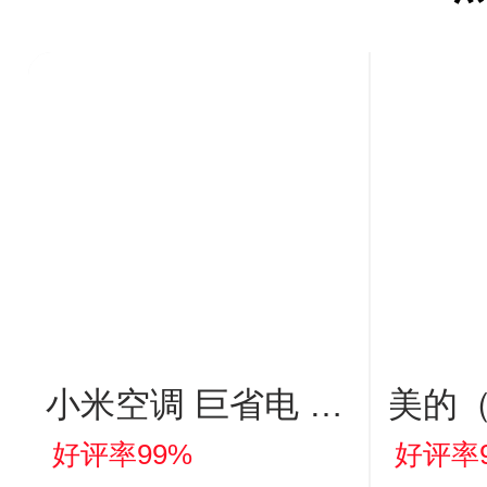
小米空调 巨省电 1.
美的（
5匹挂机 一级能效
气炸
好评率99%
好评率