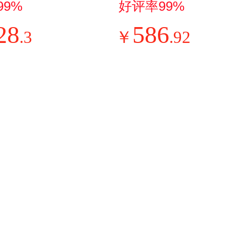
外机单排铜管
2升/天 自营家用
99%
好评率99%
用挂机 换新
㎡轻音小型回
28
586
.
3
￥
.
92
FR-35GW/N
客厅卧室内防
Ⅲ-P
用干衣吸湿器CF
BD/N7-DO