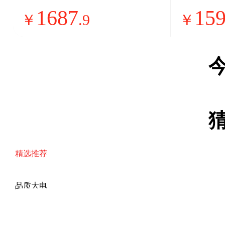
外机单排铜管 KFR
汽嫩
1687
15
-35GW/N1A1【整
多功
￥
.
9
￥
机十年免费包修】
锅大容
烘炸金
535J5
精选推荐
品质大电
幸福小电