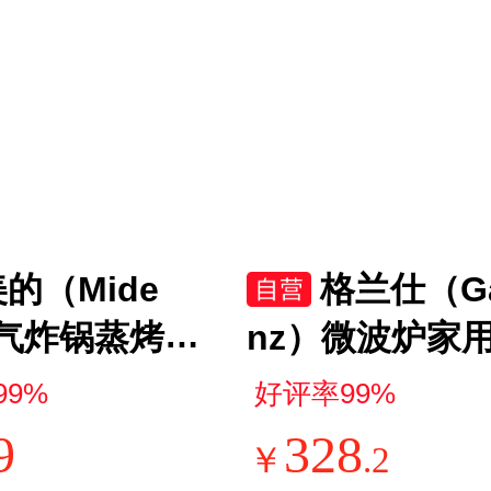
的（Mide
格兰仕（Ga
气炸锅蒸烤一
nz）微波炉家
汽嫩烤免翻面
型便捷微波炉 36
99%
好评率99%
多功能家用空
转盘加热旋钮
9
328
￥
.
2
大容量5.3L
易洁内胆操作简