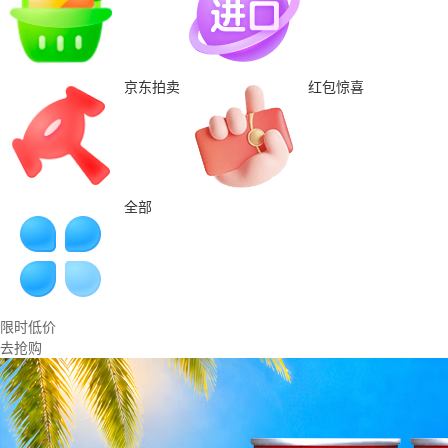
京东拍卖
红包惊喜
全部
限时低价
去抢购