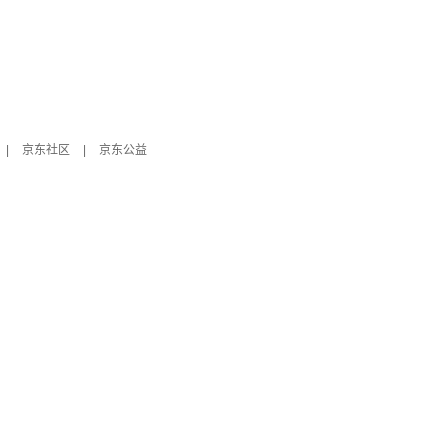
|
京东社区
|
京东公益