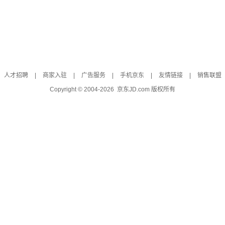
人才招聘
|
商家入驻
|
广告服务
|
手机京东
|
友情链接
|
销售联盟
Copyright © 2004-
2026
京东JD.com 版权所有