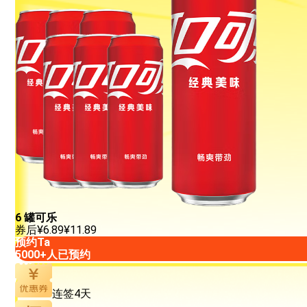
6 罐可乐
券后
¥
6.89
¥
11.89
预约Ta
5000+人已预约
连签4天