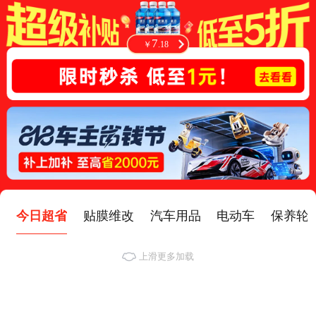
7
￥
.
18
39
￥
今日超省
贴膜维改
汽车用品
电动车
保养轮
上滑更多加载