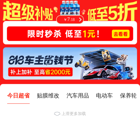
7
￥
.
18
32
￥
.
8
今日超省
贴膜维改
汽车用品
电动车
保养轮
上滑更多加载