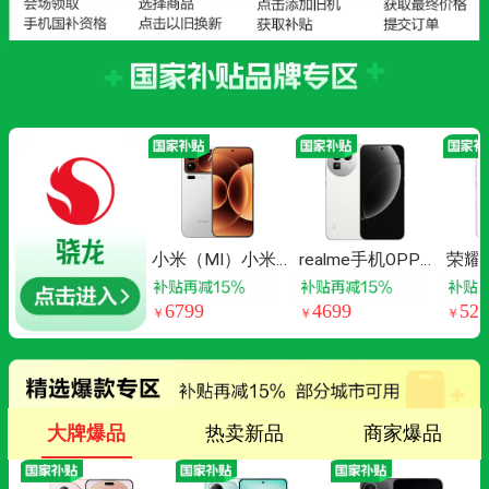
小米（MI）小米
realme手机OPPO
荣耀W
17 Pro Max 妙享
真我GT8 Pro 第
指定
背屏 第五代骁龙8
五代骁龙8至尊 2
龙8
6799
4699
529
￥
￥
￥
至尊版 白色 16G
亿长焦 拍照手机
风涡轮
B+512GB 5G手机
AI手机游戏手机
0mA
国家补贴16+512
戏手
白
大牌爆品
热卖新品
商家爆品