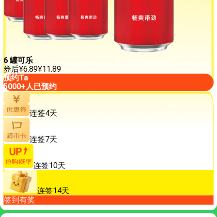
6 罐可乐
券后
¥
6.89
¥
11.89
预约Ta
5000+人已预约
连签4天
连签7天
连签10天
连签14天
签到有奖