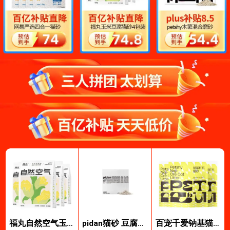
福丸自然空气玉
pidan猫砂 豆腐猫
百宠千爱钠基猫