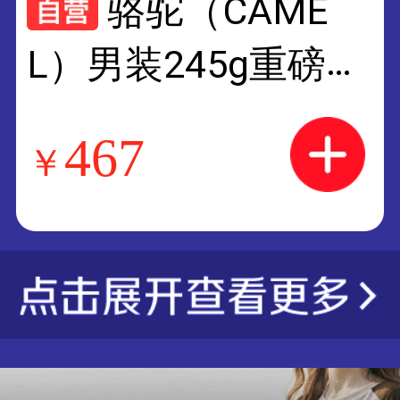
骆驼（CAME
L）男装245g重磅P
OLO衫男士夏新款户
467
￥
外翻领短袖t恤男M3
5BA6P100