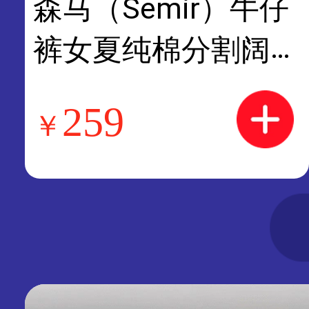
森马（Semir）牛仔
裤女夏纯棉分割阔腿
裤做旧炸街潮酷街头
259
￥
复古chic弯刀长裤
牛仔浅黄泥染80331
M