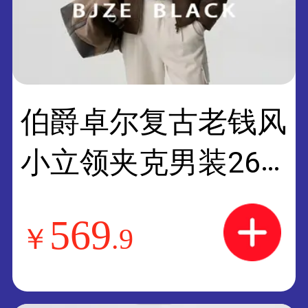
伯爵卓尔复古老钱风
小立领夹克男装26
秋季新款短款仿麂皮
569
￥
.
9
绒外套 B631352 日
落棕 L (175)