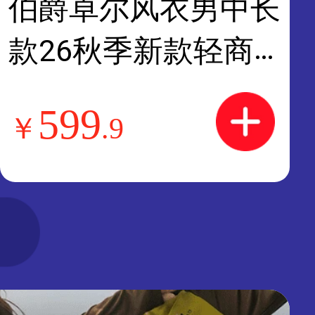
伯爵卓尔风衣男中长
款26秋季新款轻商
务休闲通勤外套男 D
599
￥
.
9
631421 可可棕 L (1
75)