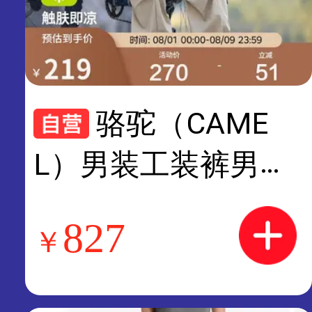
骆驼（CAME
L）男装工装裤男春
夏季防晒凉感透气情
827
￥
侣户外阔腿伞兵裤M
15BAWI037