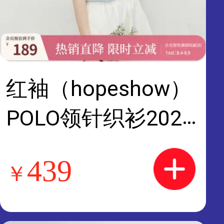
红袖（hopeshow）
POLO领针织衫2026
夏季新款女装撞色丝
439
￥
巾独特漂亮miu系气
质上衣 浅粉蓝401