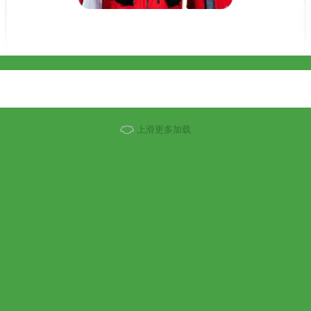
调
厨卫
电视
电脑
轮胎
上滑更多加载