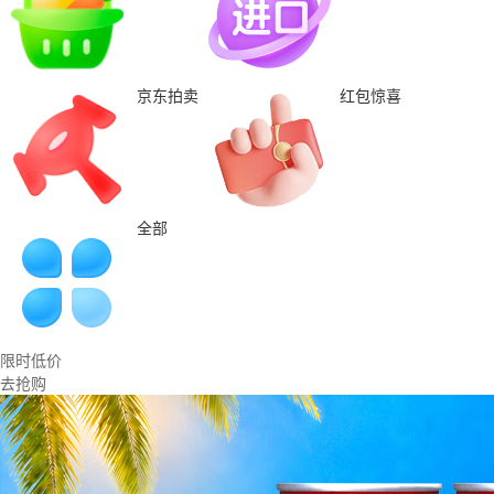
京东拍卖
红包惊喜
全部
限时低价
去抢购