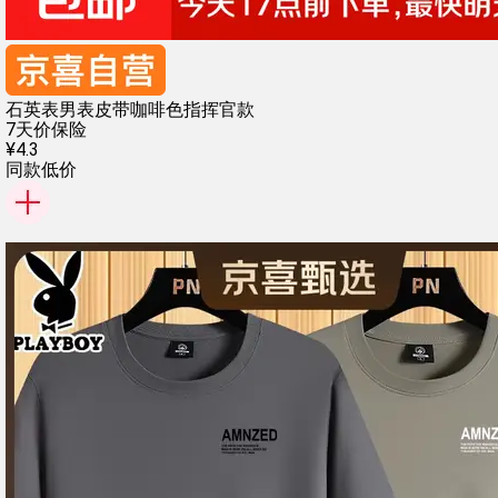
石英表男表皮带咖啡色指挥官款
7天价保险
¥
4
.
3
同款低价