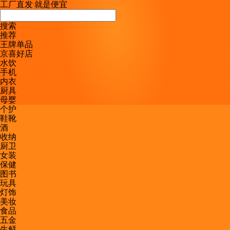
工厂直发
·
就是便宜
搜索
推荐
王牌单品
京喜好店
水饮
手机
内衣
厨具
母婴
个护
鞋靴
酒
收纳
厨卫
女装
保健
图书
玩具
灯饰
美妆
食品
五金
生鲜