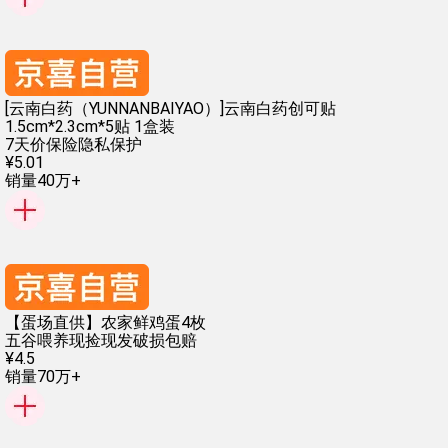
[云南白药（YUNNANBAIYAO）]云南白药创可贴
1.5cm*2.3cm*5贴 1盒装
7天价保险
隐私保护
¥
5
.
01
销量40万+
【蛋场直供】农家鲜鸡蛋4枚
五谷喂养
现捡现发
破损包赔
¥
4
.
5
销量70万+