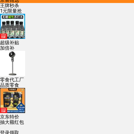
京喜甄选
王牌秒杀
1元限量抢
超级补贴
加倍补
零食代工厂
品质零食
京东特价
抽大额红包
登录领取