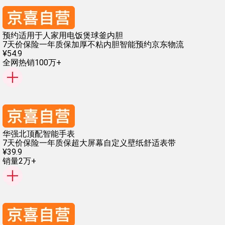
预约适用于人家用电饭煲球釜内胆
7天价保险
一年质保
加厚不粘内胆
智能预约
京东物流
¥
54
.
9
全网热销100万+
华强北顶配智能手表
7天价保险
一年质保
超大屏幕
自定义壁纸
舒适表带
¥
39
.
9
销量2万+