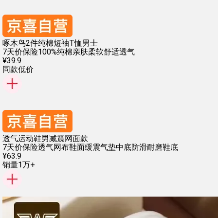
啄木鸟2件纯棉短袖T恤男士
7天价保险
100%纯棉
亲肤柔软
舒适透气
¥
39
.
9
同款低价
透气运动鞋男减震网面款
7天价保险
透气网布鞋面
缓震气垫中底
防滑耐磨鞋底
¥
63
.
9
销量1万+