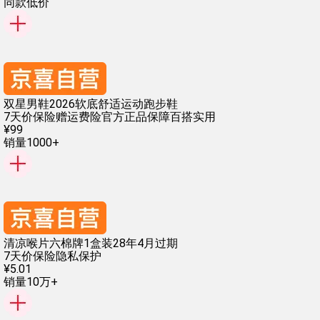
同款低价
双星男鞋2026软底舒适运动跑步鞋
7天价保险
赠运费险
官方正品保障
百搭实用
¥
99
销量1000+
清凉喉片六棉牌1盒装28年4月过期
7天价保险
隐私保护
¥
5
.
01
销量10万+