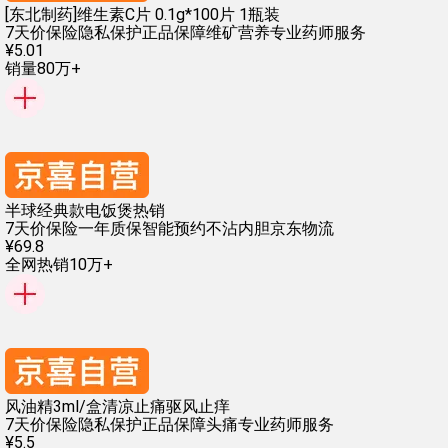
[东北制药]维生素C片 0.1g*100片 1瓶装
7天价保险
隐私保护
正品保障
维矿营养
专业药师服务
¥
5
.
01
销量80万+
半球经典款电饭煲热销
7天价保险
一年质保
智能预约
不沾内胆
京东物流
¥
69
.
8
全网热销10万+
风油精3ml/盒清凉止痛驱风止痒
7天价保险
隐私保护
正品保障
头痛
专业药师服务
¥
5
.
5