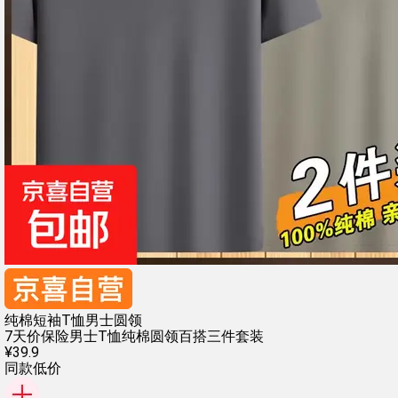
纯棉短袖T恤男士圆领
7天价保险
男士T恤纯棉
圆领百搭
三件套装
¥
39
.
9
同款低价