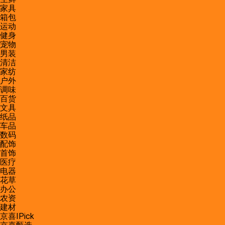
家具
箱包
运动
健身
宠物
男装
清洁
家纺
户外
调味
百货
文具
纸品
车品
数码
配饰
首饰
医疗
电器
花草
办公
农资
建材
京喜IPick