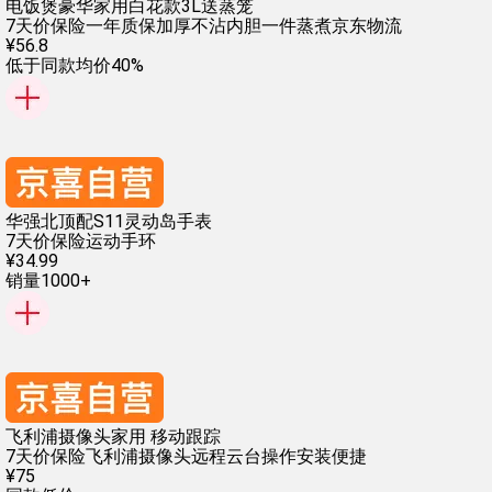
电饭煲豪华家用白花款3L送蒸笼
7天价保险
一年质保
加厚不沾内胆
一件蒸煮
京东物流
¥
56
.
8
低于同款均价40%
华强北顶配S11灵动岛手表
7天价保险
运动手环
¥
34
.
99
销量1000+
飞利浦摄像头家用 移动跟踪
7天价保险
飞利浦摄像头
远程云台操作
安装便捷
¥
75