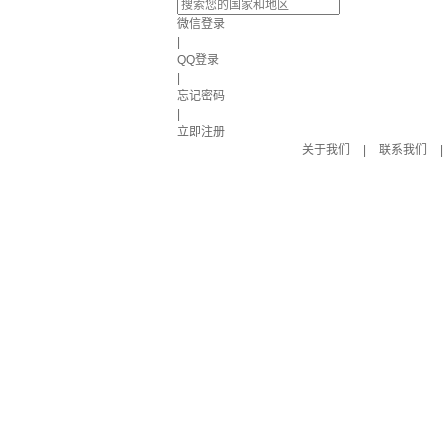
微信登录
|
QQ登录
|
忘记密码
|
立即注册
关于我们
|
联系我们
|