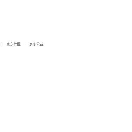
|
京东社区
|
京东公益