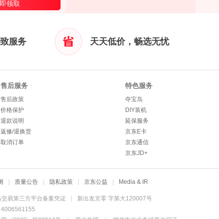
即领取
致服务
天天低价，畅选无忧
售后服务
特色服务
售后政策
夺宝岛
价格保护
DIY装机
退款说明
延保服务
返修/退换货
京东E卡
取消订单
京东通信
京东JD+
测
|
质量公告
|
隐私政策
|
京东公益
|
Media & IR
络交易第三方平台备案凭证
|
新出发京零 字第大120007号
06561155