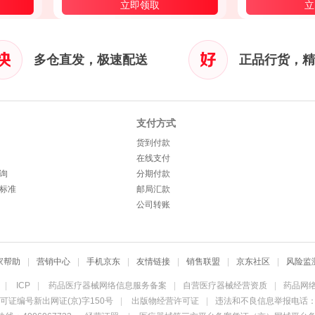
立即领取
立
多仓直发，极速配送
正品行货，精
支付方式
货到付款
在线支付
询
分期付款
标准
邮局汇款
公司转账
家帮助
|
营销中心
|
手机京东
|
友情链接
|
销售联盟
|
京东社区
|
风险监
|
ICP
|
药品医疗器械网络信息服务备案
|
自营医疗器械经营资质
|
药品网
可证编号新出网证(京)字150号
|
出版物经营许可证
|
违法和不良信息举报电话：40