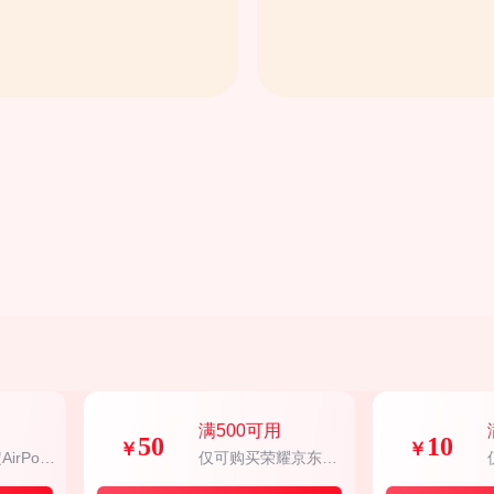
满500可用
50
10
￥
￥
irPod
仅可购买荣耀京东自
营店铺部分商品