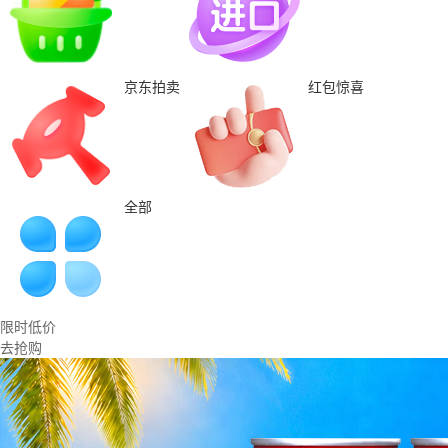
京东拍卖
红包惊喜
全部
限时低价
去抢购