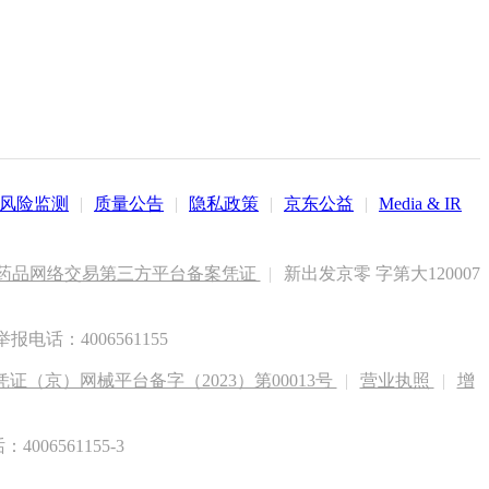
风险监测
|
质量公告
|
隐私政策
|
京东公益
|
Media & IR
药品网络交易第三方平台备案凭证
|
新出发京零 字第大120007
电话：4006561155
（京）网械平台备字（2023）第00013号
|
营业执照
|
增
6561155-3