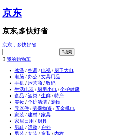
京东
京东,多快好省
京东，多快好省

搜索

我的购物车
冰洗
/
空调
/
电视
/
厨卫大电
电脑
/
办公
/
文具用品
手机
/
运营商
/
数码
生活电器
/
厨房小电
/
个护健康
食品
/
酒类
/
生鲜
/
特产
美妆
/
个护清洁
/
宠物
元器件
/
劳保物资
/
五金机电
家装
/
建材
/
家具
家居日用
/
厨具
男鞋
/
运动
/
户外
男装
/
女装
/
童装
/
内衣