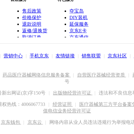
售后政策
夺宝岛
价格保护
DIY装机
退款说明
延保服务
返修/退换货
京东E卡
取消订单
京东通信
京鱼座智能
|
营销中心
|
手机京东
|
友情链接
|
销售联盟
|
京东社区
|
药品医疗器械网络信息服务备案
|
自营医疗器械经营资质
|
号
出网证(京)字150号
|
出版物经营许可证
|
违法和不良信息举报
权热线：4006067733
|
经营证照
|
医疗器械第三方平台备案凭证
值电信业务经营许可证
京东钱包
|
京东云
|
网络内容从业人员违法违规行为举报电话：400