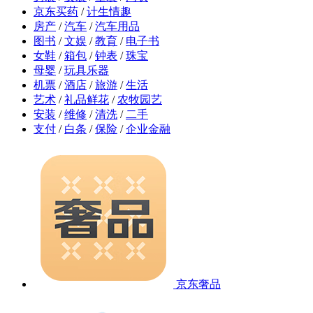
京东买药
/
计生情趣
房产
/
汽车
/
汽车用品
图书
/
文娱
/
教育
/
电子书
女鞋
/
箱包
/
钟表
/
珠宝
母婴
/
玩具乐器
机票
/
酒店
/
旅游
/
生活
艺术
/
礼品鲜花
/
农牧园艺
安装
/
维修
/
清洗
/
二手
支付
/
白条
/
保险
/
企业金融
京东奢品