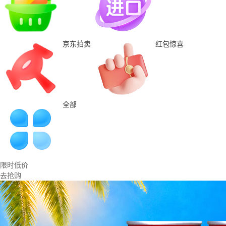
京东拍卖
红包惊喜
全部
限时低价
去抢购