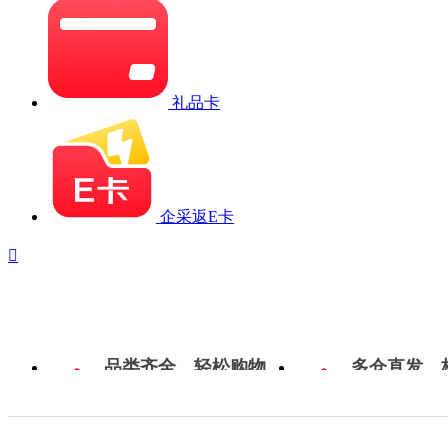
礼品卡
企采返E卡

品类齐全，轻松购物
多仓直发，