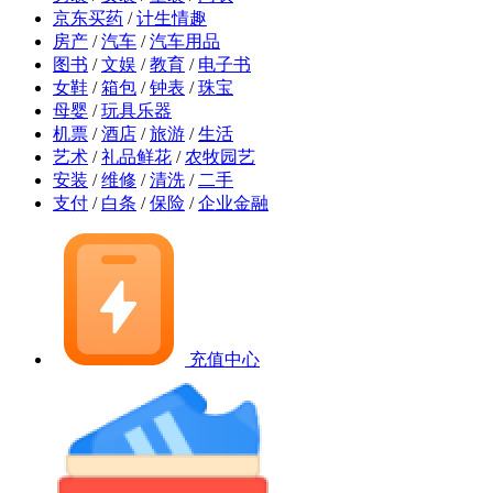
京东买药
/
计生情趣
房产
/
汽车
/
汽车用品
图书
/
文娱
/
教育
/
电子书
女鞋
/
箱包
/
钟表
/
珠宝
母婴
/
玩具乐器
机票
/
酒店
/
旅游
/
生活
艺术
/
礼品鲜花
/
农牧园艺
安装
/
维修
/
清洗
/
二手
支付
/
白条
/
保险
/
企业金融
充值中心