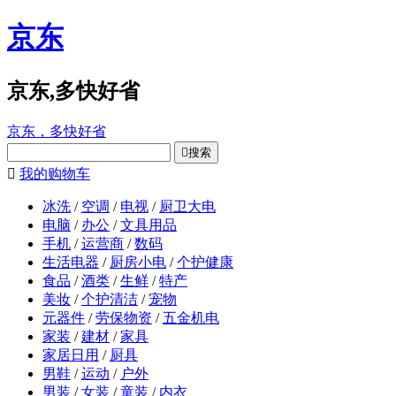
京东
京东,多快好省
京东，多快好省

搜索

我的购物车
冰洗
/
空调
/
电视
/
厨卫大电
电脑
/
办公
/
文具用品
手机
/
运营商
/
数码
生活电器
/
厨房小电
/
个护健康
食品
/
酒类
/
生鲜
/
特产
美妆
/
个护清洁
/
宠物
元器件
/
劳保物资
/
五金机电
家装
/
建材
/
家具
家居日用
/
厨具
男鞋
/
运动
/
户外
男装
/
女装
/
童装
/
内衣