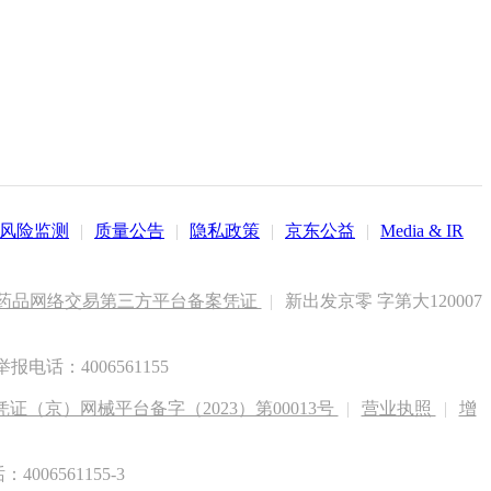
风险监测
|
质量公告
|
隐私政策
|
京东公益
|
Media & IR
药品网络交易第三方平台备案凭证
|
新出发京零 字第大120007
电话：4006561155
（京）网械平台备字（2023）第00013号
|
营业执照
|
增
6561155-3