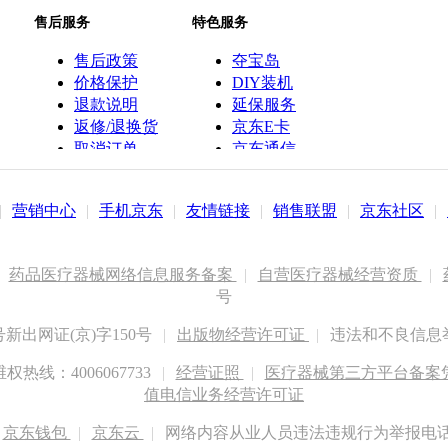
售后服务
特色服务
售后政策
夺宝岛
价格保护
DIY装机
退款说明
延保服务
返修/退换货
京东E卡
取消订单
京东通信
京鱼座智能
|
营销中心
|
手机京东
|
友情链接
|
销售联盟
|
京东社区
|
药品医疗器械网络信息服务备案
|
自营医疗器械经营资质
|
号
出网证(京)字150号
|
出版物经营许可证
|
违法和不良信息举报
权热线：4006067733
|
经营证照
|
医疗器械第三方平台备案凭证
值电信业务经营许可证
京东钱包
|
京东云
|
网络内容从业人员违法违规行为举报电话：400