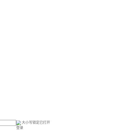
大小写锁定已打开
登录