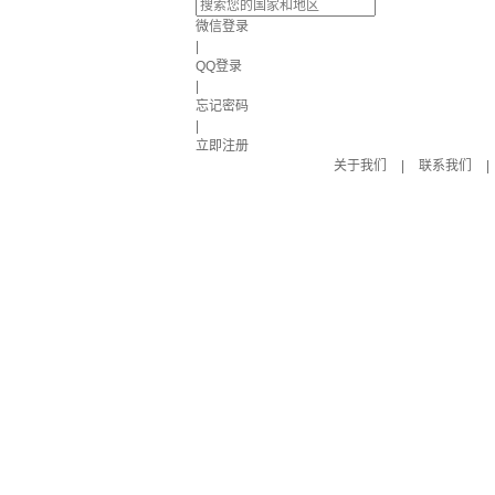
微信登录
|
QQ登录
|
忘记密码
|
立即注册
关于我们
|
联系我们
|