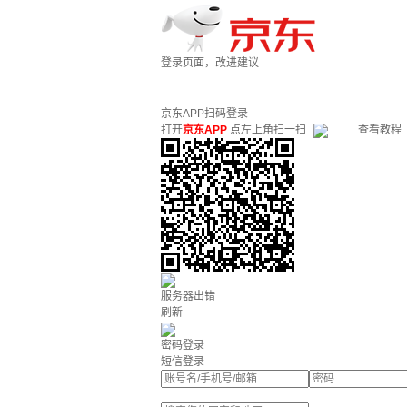
登录页面，改进建议
京东APP扫码登录
打开
京东APP
点左上角扫一扫
查看教程
服务器出错
刷新
密码登录
短信登录