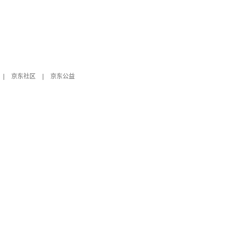
|
京东社区
|
京东公益