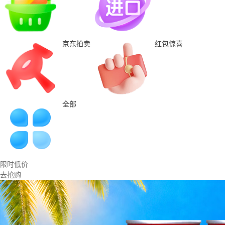
京东拍卖
红包惊喜
全部
限时低价
去抢购