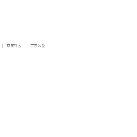
|
京东社区
|
京东公益