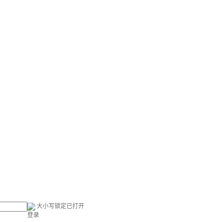
大小写锁定已打开
登录