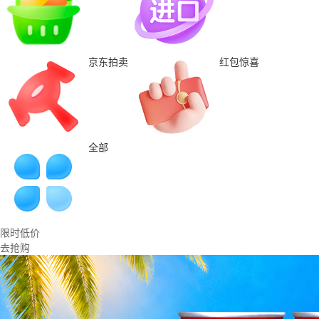
京东拍卖
红包惊喜
全部
限时低价
去抢购