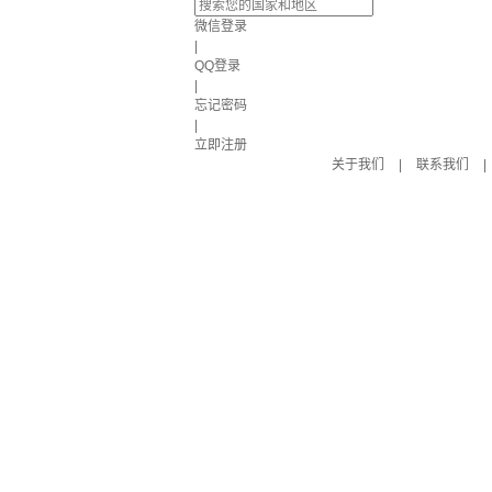
微信登录
|
QQ登录
|
忘记密码
|
立即注册
关于我们
|
联系我们
|