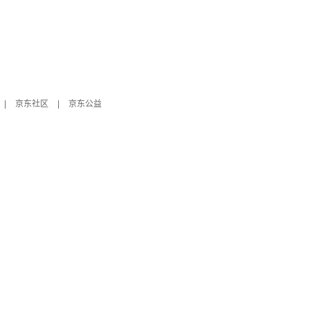
|
京东社区
|
京东公益