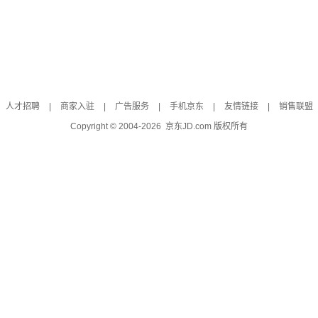
人才招聘
|
商家入驻
|
广告服务
|
手机京东
|
友情链接
|
销售联盟
Copyright © 2004-
2026
京东JD.com 版权所有