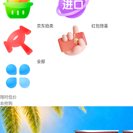
京东拍卖
红包惊喜
全部
限时低价
去抢购