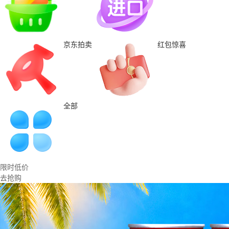
京东拍卖
红包惊喜
全部
限时低价
去抢购