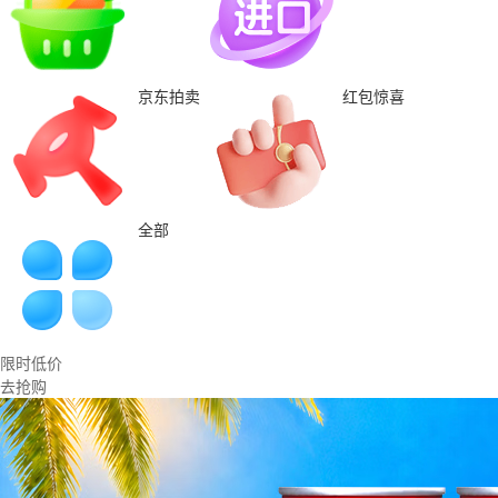
京东拍卖
红包惊喜
全部
限时低价
去抢购