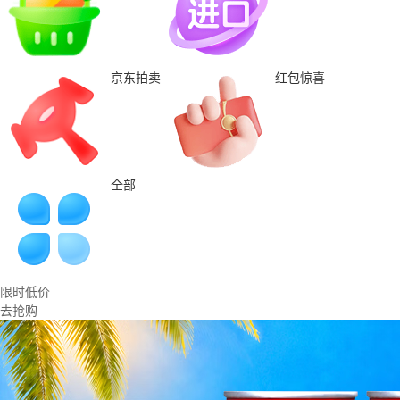
京东拍卖
红包惊喜
全部
限时低价
去抢购