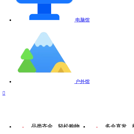
电脑馆
户外馆

品类齐全，轻松购物
多仓直发，