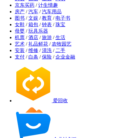
京东买药
/
计生情趣
房产
/
汽车
/
汽车用品
图书
/
文娱
/
教育
/
电子书
女鞋
/
箱包
/
钟表
/
珠宝
母婴
/
玩具乐器
机票
/
酒店
/
旅游
/
生活
艺术
/
礼品鲜花
/
农牧园艺
安装
/
维修
/
清洗
/
二手
支付
/
白条
/
保险
/
企业金融
爱回收