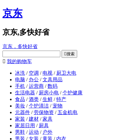
京东
京东,多快好省
京东，多快好省

搜索

我的购物车
冰洗
/
空调
/
电视
/
厨卫大电
电脑
/
办公
/
文具用品
手机
/
运营商
/
数码
生活电器
/
厨房小电
/
个护健康
食品
/
酒类
/
生鲜
/
特产
美妆
/
个护清洁
/
宠物
元器件
/
劳保物资
/
五金机电
家装
/
建材
/
家具
家居日用
/
厨具
男鞋
/
运动
/
户外
男装
/
女装
/
童装
/
内衣