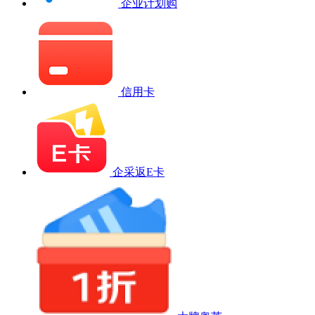
企业计划购
信用卡
企采返E卡