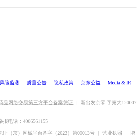
风险监测
|
质量公告
|
隐私政策
|
京东公益
|
Media & IR
药品网络交易第三方平台备案凭证
|
新出发京零 字第大120007
电话：4006561155
（京）网械平台备字（2023）第00013号
|
营业执照
|
增