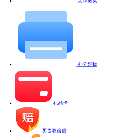
大牌奥莱
办公好物
礼品卡
买贵双倍赔