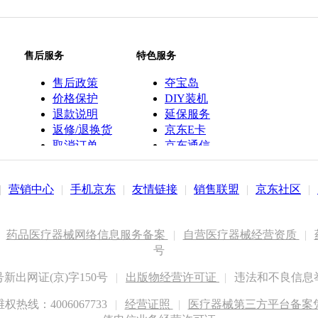
售后服务
特色服务
售后政策
夺宝岛
价格保护
DIY装机
退款说明
延保服务
返修/退换货
京东E卡
取消订单
京东通信
京鱼座智能
|
营销中心
|
手机京东
|
友情链接
|
销售联盟
|
京东社区
|
药品医疗器械网络信息服务备案
|
自营医疗器械经营资质
|
号
出网证(京)字150号
|
出版物经营许可证
|
违法和不良信息举报
权热线：4006067733
|
经营证照
|
医疗器械第三方平台备案凭证