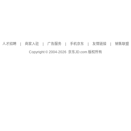
人才招聘
|
商家入驻
|
广告服务
|
手机京东
|
友情链接
|
销售联盟
Copyright © 2004-
2026
京东JD.com 版权所有