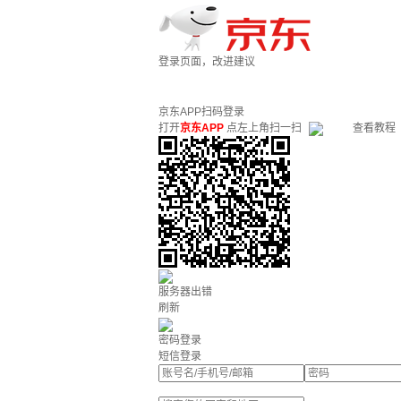
登录页面，改进建议
京东APP扫码登录
打开
京东APP
点左上角扫一扫
查看教程
服务器出错
刷新
密码登录
短信登录