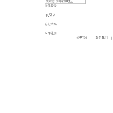
微信登录
|
QQ登录
|
忘记密码
|
立即注册
关于我们
|
联系我们
|