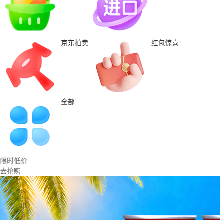
京东拍卖
红包惊喜
全部
限时低价
去抢购