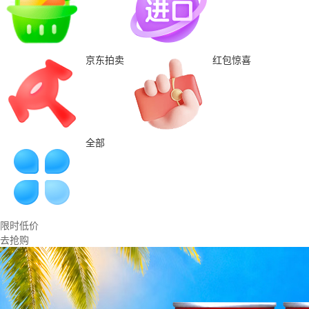
京东拍卖
红包惊喜
全部
限时低价
去抢购