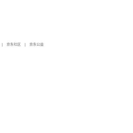
|
京东社区
|
京东公益