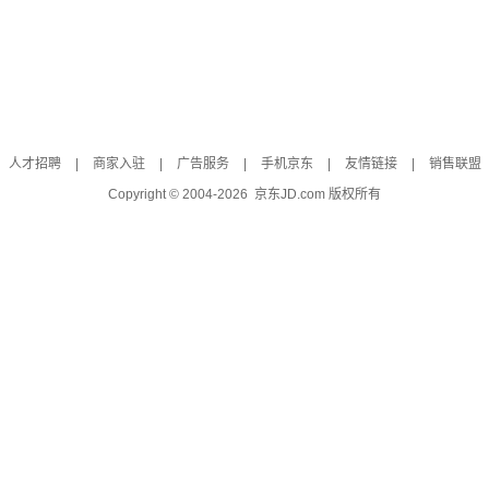
人才招聘
|
商家入驻
|
广告服务
|
手机京东
|
友情链接
|
销售联盟
Copyright © 2004-
2026
京东JD.com 版权所有