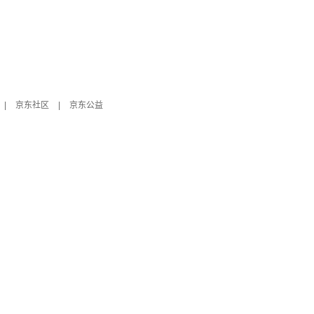
|
京东社区
|
京东公益