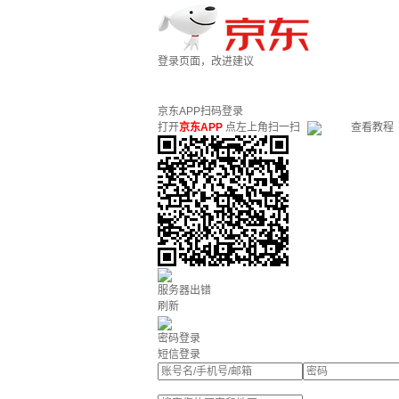
登录页面，改进建议
京东APP扫码登录
打开
京东APP
点左上角扫一扫
查看教程
服务器出错
刷新
密码登录
短信登录