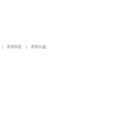
|
京东社区
|
京东公益