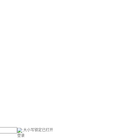
大小写锁定已打开
登录