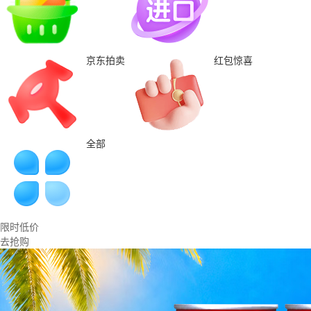
京东拍卖
红包惊喜
全部
限时低价
去抢购