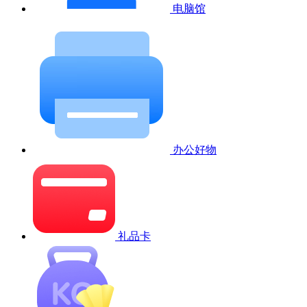
电脑馆
办公好物
礼品卡