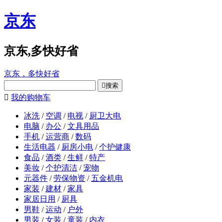
京东
京东,多快好省
京东，多快好省

搜索

我的购物车
冰洗
/
空调
/
电视
/
厨卫大电
电脑
/
办公
/
文具用品
手机
/
运营商
/
数码
生活电器
/
厨房小电
/
个护健康
食品
/
酒类
/
生鲜
/
特产
美妆
/
个护清洁
/
宠物
元器件
/
劳保物资
/
五金机电
家装
/
建材
/
家具
家居日用
/
厨具
男鞋
/
运动
/
户外
男装
/
女装
/
童装
/
内衣