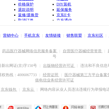
价格保护
DIY装机
退款说明
延保服务
返修/退换货
京东E卡
取消订单
京东通信
京鱼座智能
|
营销中心
|
手机京东
|
友情链接
|
销售联盟
|
京东社区
|
药品医疗器械网络信息服务备案
|
自营医疗器械经营资质
|
号
出网证(京)字150号
|
出版物经营许可证
|
违法和不良信息举报
权热线：4006067733
|
经营证照
|
医疗器械第三方平台备案凭证
值电信业务经营许可证
京东钱包
|
京东云
|
网络内容从业人员违法违规行为举报电话：400