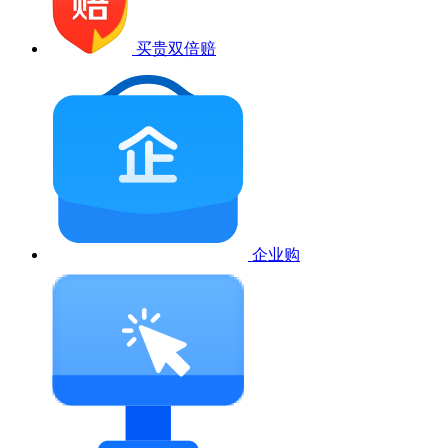
买贵双倍赔
企业购