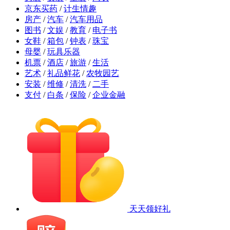
京东买药
/
计生情趣
房产
/
汽车
/
汽车用品
图书
/
文娱
/
教育
/
电子书
女鞋
/
箱包
/
钟表
/
珠宝
母婴
/
玩具乐器
机票
/
酒店
/
旅游
/
生活
艺术
/
礼品鲜花
/
农牧园艺
安装
/
维修
/
清洗
/
二手
支付
/
白条
/
保险
/
企业金融
天天领好礼