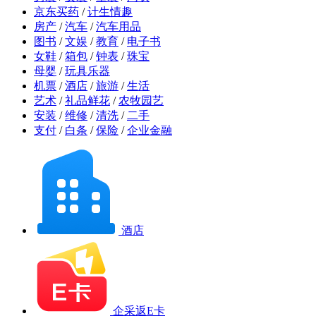
京东买药
/
计生情趣
房产
/
汽车
/
汽车用品
图书
/
文娱
/
教育
/
电子书
女鞋
/
箱包
/
钟表
/
珠宝
母婴
/
玩具乐器
机票
/
酒店
/
旅游
/
生活
艺术
/
礼品鲜花
/
农牧园艺
安装
/
维修
/
清洗
/
二手
支付
/
白条
/
保险
/
企业金融
酒店
企采返E卡