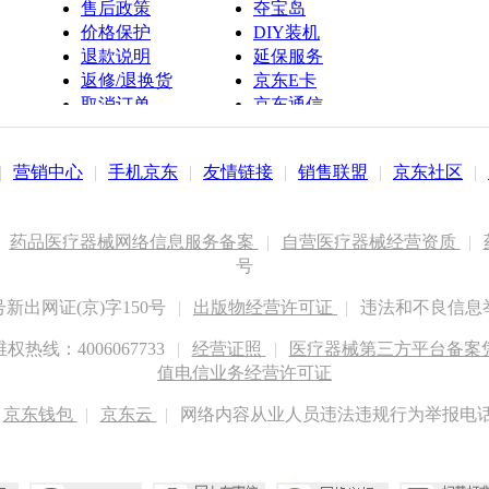
售后政策
夺宝岛
价格保护
DIY装机
退款说明
延保服务
返修/退换货
京东E卡
取消订单
京东通信
京鱼座智能
|
营销中心
|
手机京东
|
友情链接
|
销售联盟
|
京东社区
|
药品医疗器械网络信息服务备案
|
自营医疗器械经营资质
|
号
出网证(京)字150号
|
出版物经营许可证
|
违法和不良信息举报
权热线：4006067733
|
经营证照
|
医疗器械第三方平台备案凭证
值电信业务经营许可证
京东钱包
|
京东云
|
网络内容从业人员违法违规行为举报电话：400