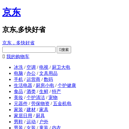
京东
京东,多快好省
京东，多快好省

搜索

我的购物车
冰洗
/
空调
/
电视
/
厨卫大电
电脑
/
办公
/
文具用品
手机
/
运营商
/
数码
生活电器
/
厨房小电
/
个护健康
食品
/
酒类
/
生鲜
/
特产
美妆
/
个护清洁
/
宠物
元器件
/
劳保物资
/
五金机电
家装
/
建材
/
家具
家居日用
/
厨具
男鞋
/
运动
/
户外
男装
/
女装
/
童装
/
内衣