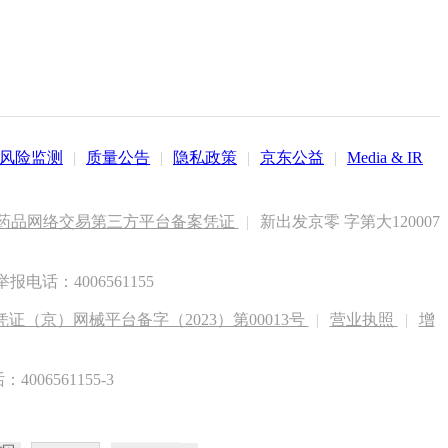
风险监测
|
质量公告
|
隐私政策
|
京东公益
|
Media & IR
药品网络交易第三方平台备案凭证
|
新出发京零 字第大120007
电话：4006561155
（京）网械平台备字（2023）第00013号
|
营业执照
|
增
6561155-3