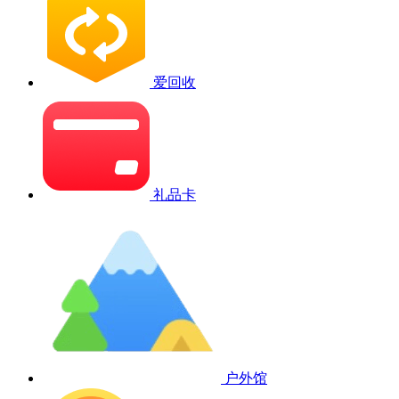
爱回收
礼品卡
户外馆