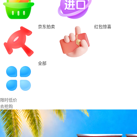
京东拍卖
红包惊喜
全部
限时低价
去抢购