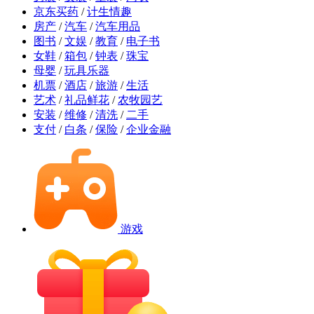
京东买药
/
计生情趣
房产
/
汽车
/
汽车用品
图书
/
文娱
/
教育
/
电子书
女鞋
/
箱包
/
钟表
/
珠宝
母婴
/
玩具乐器
机票
/
酒店
/
旅游
/
生活
艺术
/
礼品鲜花
/
农牧园艺
安装
/
维修
/
清洗
/
二手
支付
/
白条
/
保险
/
企业金融
游戏