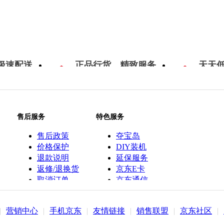
极速配送
正品行货，精致服务
天天
售后服务
特色服务
售后政策
夺宝岛
价格保护
DIY装机
退款说明
延保服务
返修/退换货
京东E卡
取消订单
京东通信
京鱼座智能
|
营销中心
|
手机京东
|
友情链接
|
销售联盟
|
京东社区
|