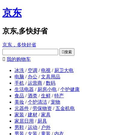
京东
京东,多快好省
京东，多快好省

搜索

我的购物车
冰洗
/
空调
/
电视
/
厨卫大电
电脑
/
办公
/
文具用品
手机
/
运营商
/
数码
生活电器
/
厨房小电
/
个护健康
食品
/
酒类
/
生鲜
/
特产
美妆
/
个护清洁
/
宠物
元器件
/
劳保物资
/
五金机电
家装
/
建材
/
家具
家居日用
/
厨具
男鞋
/
运动
/
户外
男装
/
女装
/
童装
/
内衣