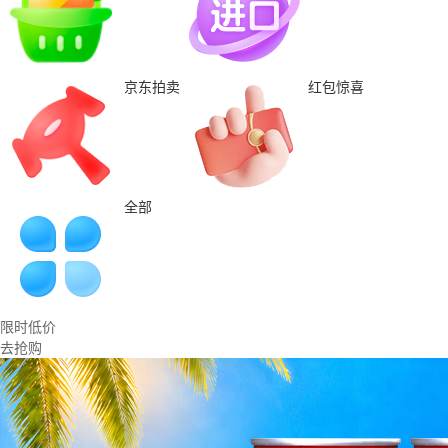
京东拍卖
红包惊喜
全部
限时低价
去抢购